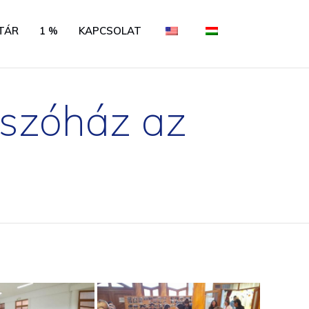
Skip
TÁR
1 %
KAPCSOLAT
to
content
tszóház az