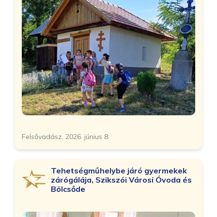
Felsővadász, 2026. június 8.
Tehetségműhelybe járó gyermekek
zárógálája, Szikszói Városi Óvoda és
Bölcsőde