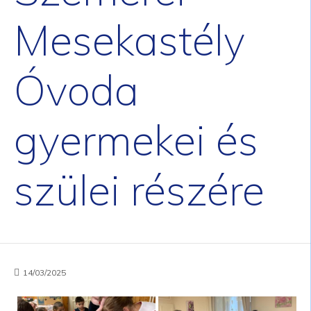
Mesekastély
Óvoda
gyermekei és
szülei részére
14/03/2025