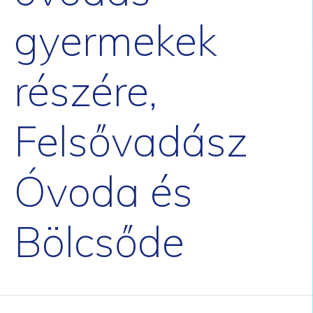
gyermekek
részére,
Felsővadász
Óvoda és
Bölcsőde