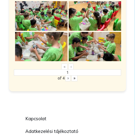
«
‹
of
4
›
»
Kapcsolat
Adatkezelési tájékoztató