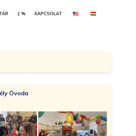
Skip
TÁR
1 %
KAPCSOLAT
to
content
tély Óvoda